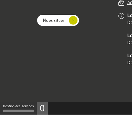
ac
Le
Nous situer
De
Le
De
Le
De
0
Gestion des services