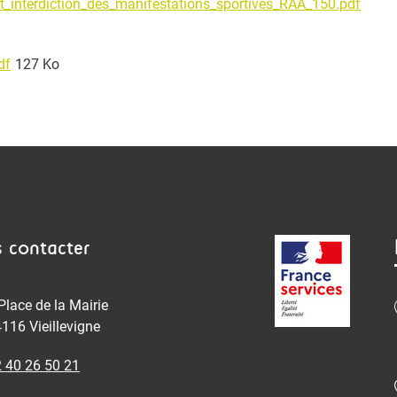
interdiction_des_manifestations_sportives_RAA_150.pdf
df
127 Ko
 contacter
Place de la Mairie
116 Vieillevigne
 40 26 50 21