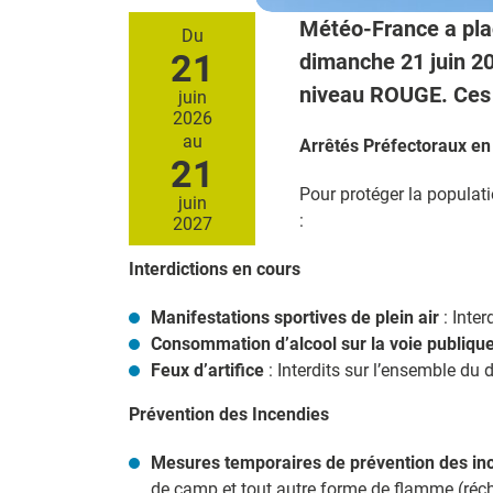
Météo-France a plac
Du
21
dimanche 21 juin 20
niveau ROUGE. Ces m
juin
2026
au
Arrêtés Préfectoraux en
21
Pour protéger la populatio
juin
:
2027
Interdictions en cours
Manifestations sportives de plein air
: Inter
Consommation d’alcool sur la voie publiqu
Feux d’artifice
: Interdits sur l’ensemble du 
Prévention des Incendies
Mesures temporaires de prévention des in
de camp et tout autre forme de flamme (récha