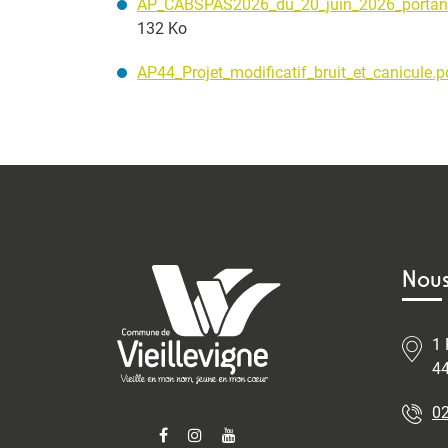
AP_CABSPAS2026_du_20_juin_2026_portant_
132 Ko
AP44_Projet_modificatif_bruit_et_canicule.p
Nous
1 
44
02