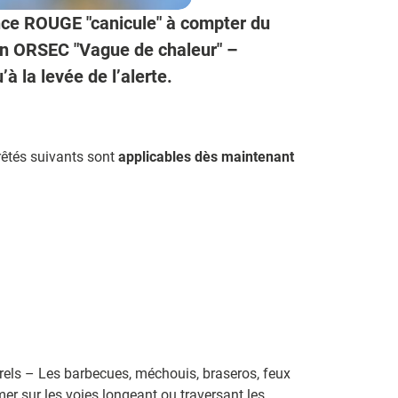
ance ROUGE "canicule" à compter du
lan ORSEC "Vague de chaleur" –
 la levée de l’alerte.
rrêtés suivants sont
applicables dès maintenant
urels – Les barbecues, méchouis, braseros, feux
er sur les voies longeant ou traversant les