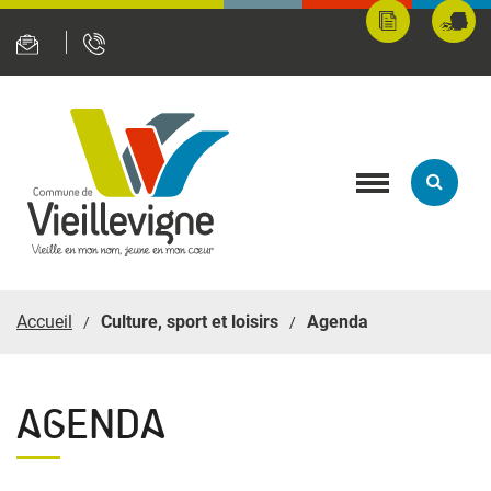
Panneau de gestion des cookies
Mes
Fran
démarches
servi
en
ligne
Toggle
navigation
Accueil
Culture, sport et loisirs
Agenda
AGENDA