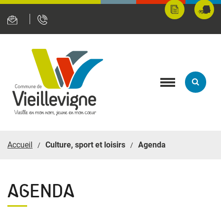
Panneau de gestion des cookies
Mes
Fran
démarches
servi
en
ligne
Toggle
navigation
Accueil
Culture, sport et loisirs
Agenda
AGENDA