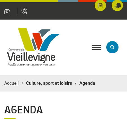
Panneau de gestion des cookies
Mes
Fran
démarches
servi
en
ligne
Toggle
navigation
Accueil
Culture, sport et loisirs
Agenda
AGENDA