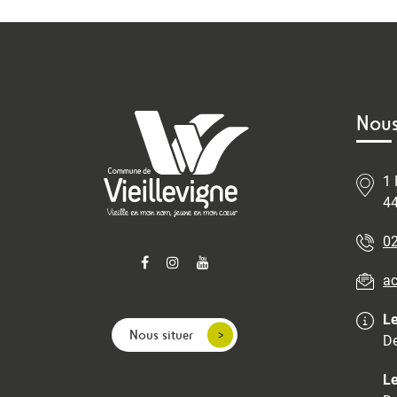
Nous
1 
44
02
ac
Le
Nous situer
De
Le