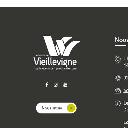
Nous
1 
44
02
ac
Le
Nous situer
De
Le