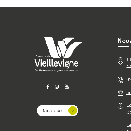
Nous
1 
44
02
ac
Le
Nous situer
De
Le