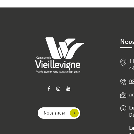
Nous
1 
44
02
ac
Le
Nous situer
De
Le