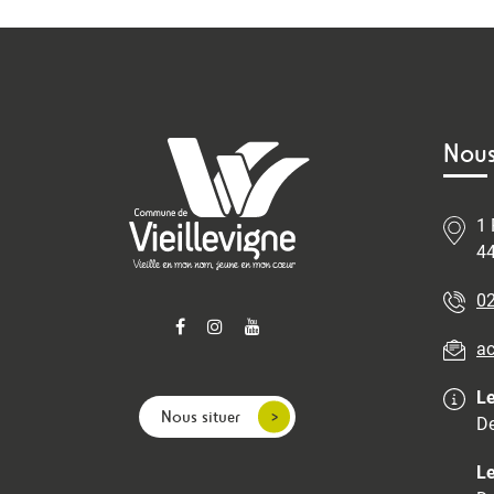
Nous
1 
44
02
ac
Le
Nous situer
De
Le