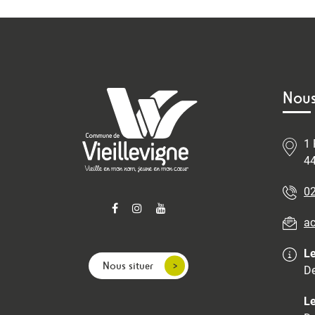
Nous
1 
44
02
ac
Le
Nous situer
De
Le