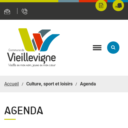
Panneau de gestion des cookies
Mes
Fran
démarches
servi
en
ligne
Toggle
navigation
Accueil
Culture, sport et loisirs
Agenda
AGENDA