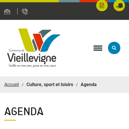
Panneau de gestion des cookies
Mes
Fran
démarches
servi
en
ligne
Toggle
navigation
Accueil
Culture, sport et loisirs
Agenda
AGENDA