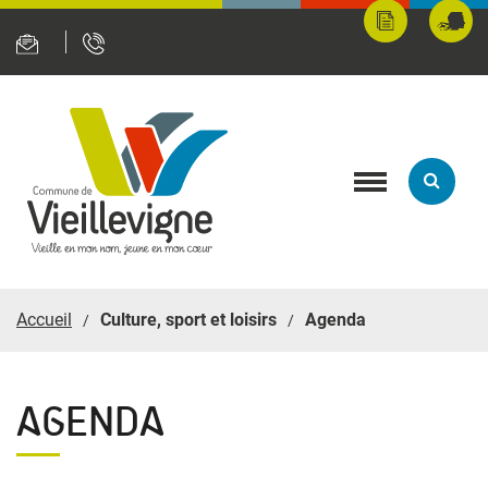
Panneau de gestion des cookies
Mes
Fran
démarches
servi
en
ligne
Toggle
navigation
Accueil
Culture, sport et loisirs
Agenda
AGENDA