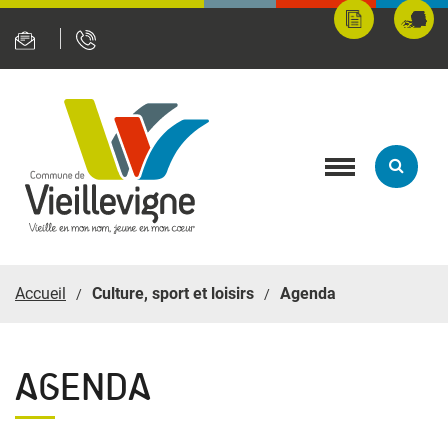
Panneau de gestion des cookies
Mes
Fran
démarches
servi
en
ligne
Toggle
navigation
Accueil
Culture, sport et loisirs
Agenda
AGENDA