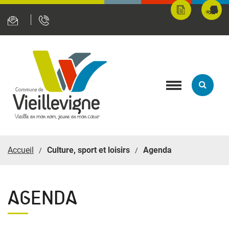
Panneau de gestion des cookies
Mes
Fran
démarches
servi
en
ligne
Toggle
navigation
Accueil
Culture, sport et loisirs
Agenda
AGENDA