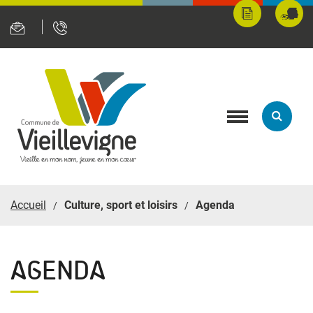
Panneau de gestion des cookies
Mes
Fran
démarches
servi
en
ligne
Toggle
navigation
Accueil
Culture, sport et loisirs
Agenda
AGENDA