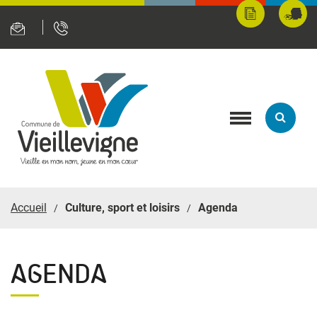
Panneau de gestion des cookies
Mes
Fran
démarches
servi
en
ligne
Toggle
navigation
Accueil
Culture, sport et loisirs
Agenda
AGENDA