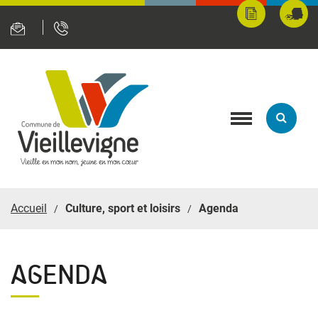
Panneau de gestion des cookies
Mes
Fran
démarches
servi
en
ligne
Toggle
navigation
Accueil
Culture, sport et loisirs
Agenda
AGENDA