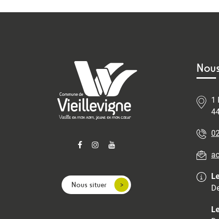
Nous
1 
44
02
ac
Le
Nous situer
De
Le