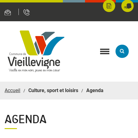
Panneau de gestion des cookies
Mes
Fran
démarches
servi
en
ligne
Toggle
navigation
Accueil
Culture, sport et loisirs
Agenda
AGENDA