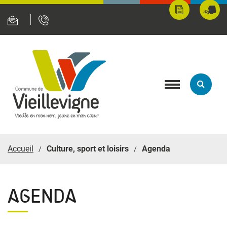
Panneau de gestion des cookies
Mes
Fran
démarches
servi
en
ligne
Toggle
navigation
Accueil
Culture, sport et loisirs
Agenda
AGENDA