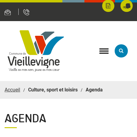
Panneau de gestion des cookies
Mes
Fran
démarches
servi
en
ligne
Toggle
navigation
Accueil
Culture, sport et loisirs
Agenda
AGENDA