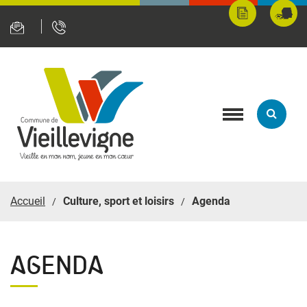
Panneau de gestion des cookies
Mes
Fran
démarches
servi
en
ligne
Toggle
navigation
Accueil
Culture, sport et loisirs
Agenda
AGENDA