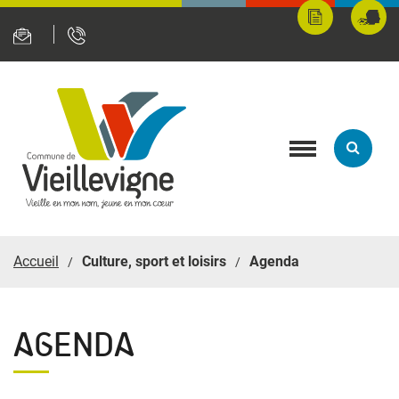
Panneau de gestion des cookies
Mes
Fran
démarches
servi
en
ligne
Toggle
navigation
Accueil
Culture, sport et loisirs
Agenda
AGENDA