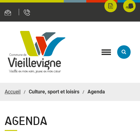
Panneau de gestion des cookies
Mes
Fran
démarches
servi
en
ligne
Toggle
navigation
Accueil
Culture, sport et loisirs
Agenda
AGENDA