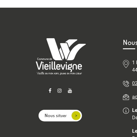
Nous
1 
44
02
ac
Le
Nous situer
De
Le