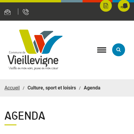
Panneau de gestion des cookies
Mes
Fran
démarches
servi
en
ligne
Toggle
navigation
Accueil
Culture, sport et loisirs
Agenda
AGENDA