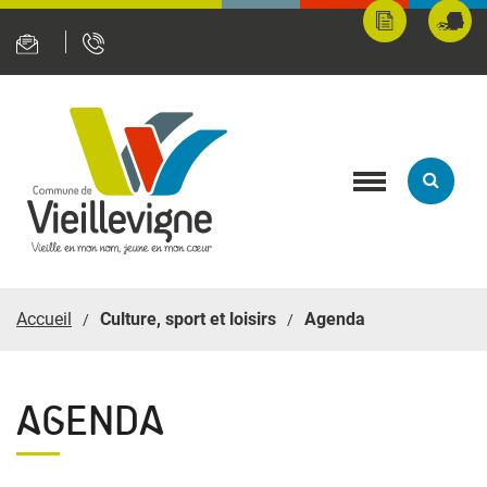
Panneau de gestion des cookies
Mes
Fran
démarches
servi
en
ligne
Toggle
navigation
Accueil
Culture, sport et loisirs
Agenda
AGENDA