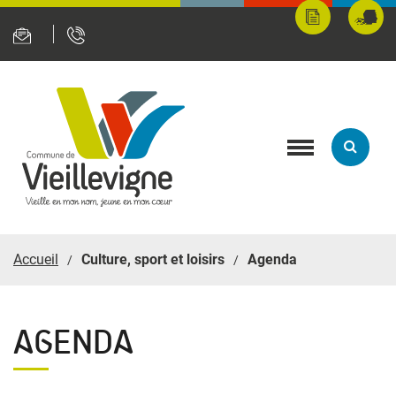
Panneau de gestion des cookies
Mes
Fran
démarches
servi
en
ligne
Toggle
navigation
Accueil
Culture, sport et loisirs
Agenda
AGENDA