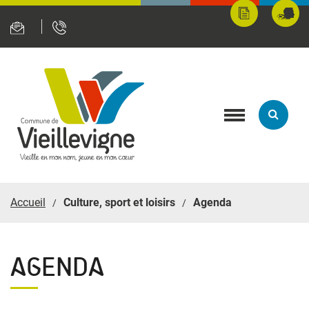
Panneau de gestion des cookies
Mes
Fran
démarches
servi
en
ligne
Toggle
navigation
Accueil
Culture, sport et loisirs
Agenda
AGENDA