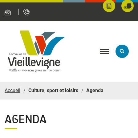
Panneau de gestion des cookies
Mes
Fran
démarches
servi
en
ligne
Toggle
navigation
Accueil
Culture, sport et loisirs
Agenda
AGENDA