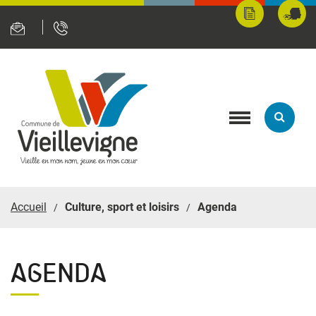
Panneau de gestion des cookies
Mes
Fran
démarches
servi
en
ligne
Toggle
navigation
Accueil
Culture, sport et loisirs
Agenda
AGENDA