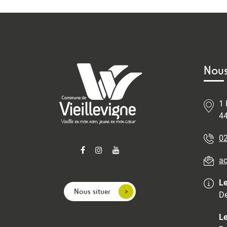
Nous
1 
44
02
ac
Le
Nous situer
De
Le