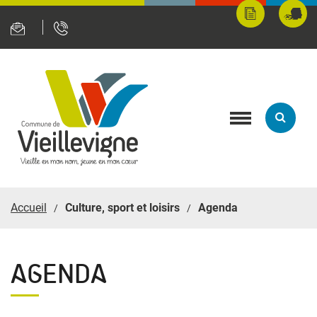
Panneau de gestion des cookies
Mes
Fran
démarches
servi
en
ligne
Toggle
navigation
Accueil
Culture, sport et loisirs
Agenda
AGENDA