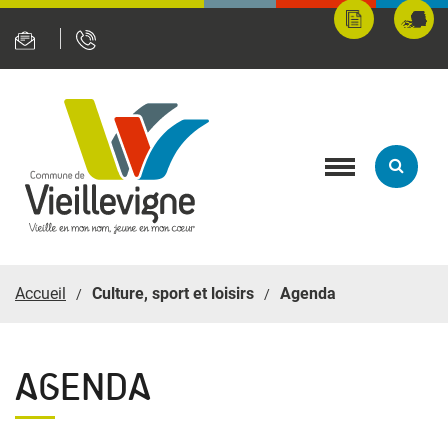
Panneau de gestion des cookies
Mes
Fran
démarches
servi
en
ligne
Toggle
navigation
Accueil
Culture, sport et loisirs
Agenda
AGENDA