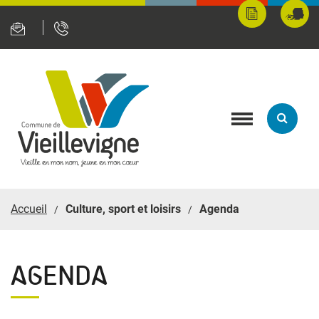
Panneau de gestion des cookies
Mes
Fran
démarches
servi
en
ligne
Toggle
navigation
Accueil
Culture, sport et loisirs
Agenda
AGENDA