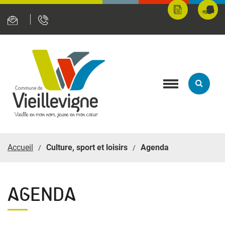
Panneau de gestion des cookies
Mes
Fran
démarches
servi
en
ligne
Toggle
navigation
Accueil
Culture, sport et loisirs
Agenda
AGENDA