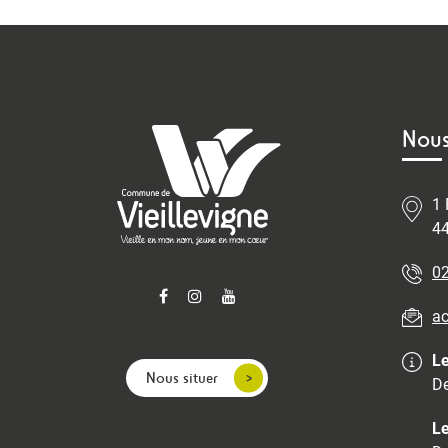
Nous
1 
44
02
ac
Le
Nous situer
De
Le