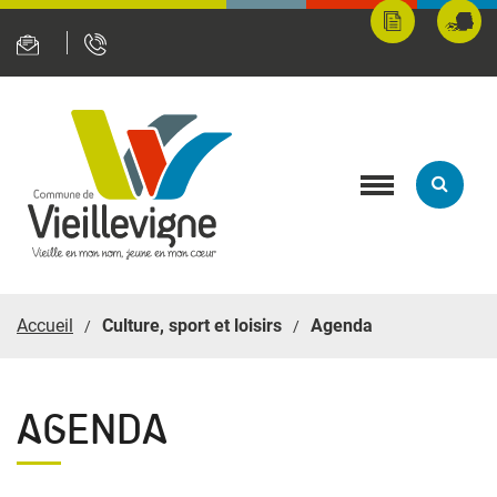
Panneau de gestion des cookies
Mes
Fran
démarches
servi
en
ligne
Toggle
navigation
Accueil
Culture, sport et loisirs
Agenda
AGENDA