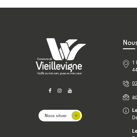
Nous
1 
44
02
ac
Le
Nous situer
De
Le