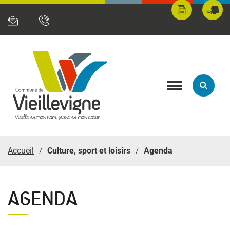
Panneau de gestion des cookies
Mes
Fran
démarches
servi
en
ligne
Toggle
navigation
Accueil
Culture, sport et loisirs
Agenda
AGENDA