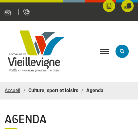
Panneau de gestion des cookies
Mes
Fran
démarches
servi
en
ligne
Toggle
navigation
Accueil
Culture, sport et loisirs
Agenda
AGENDA