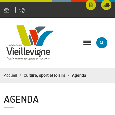
Panneau de gestion des cookies
Mes
Fran
démarches
servi
en
ligne
Toggle
navigation
Accueil
Culture, sport et loisirs
Agenda
AGENDA