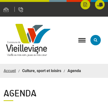
Panneau de gestion des cookies
Mes
Fran
démarches
servi
en
ligne
Toggle
navigation
Accueil
Culture, sport et loisirs
Agenda
AGENDA