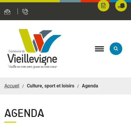
Panneau de gestion des cookies
Mes
Fran
démarches
servi
en
ligne
Toggle
navigation
Accueil
Culture, sport et loisirs
Agenda
AGENDA