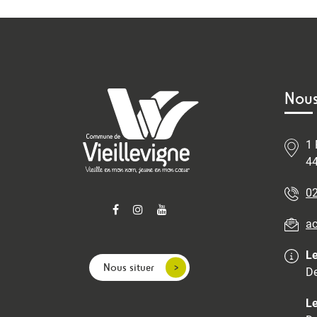
Nous
1 
44
02
ac
Le
Nous situer
De
Le