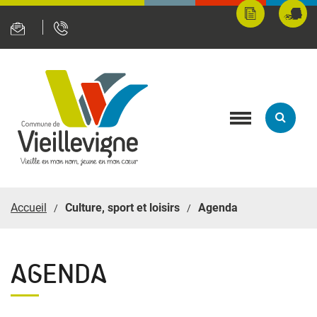
Panneau de gestion des cookies
Mes
Fran
démarches
servi
en
ligne
Toggle
navigation
Accueil
Culture, sport et loisirs
Agenda
AGENDA