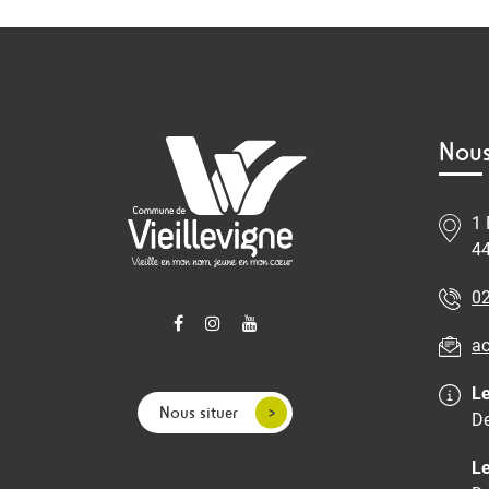
Nous
1 
44
02
ac
Le
Nous situer
De
Le