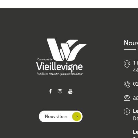
Nous
1 
44
02
ac
Le
Nous situer
De
Le