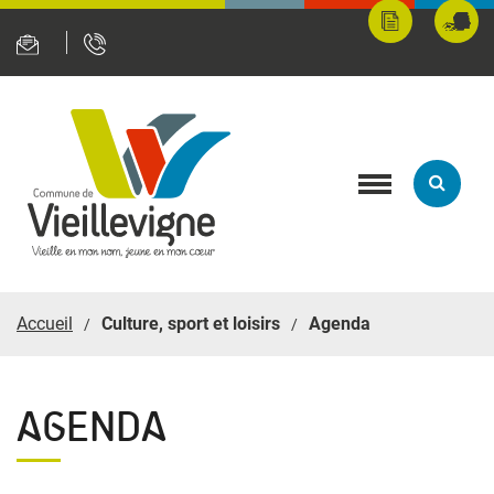
Panneau de gestion des cookies
Mes
Fran
démarches
servi
en
ligne
Toggle
navigation
Accueil
Culture, sport et loisirs
Agenda
AGENDA